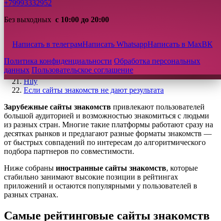
Badoo
+79993332952
Happn
EliteSingles
Без выходных
с 10:00 до 20:00
The League
Ashley Madison
Написать в телеграм
Написать Whatsapp
Написать в Max
ВК
Feeld
Inner Circle
Политика конфиденциальности
Обработка персональных
Once
данных
Пользовательское соглашение
InternationalCupid
Hily
Если сайты знакомств не дают результата
Зарубежные сайты знакомств
привлекают пользователей
большой аудиторией и возможностью знакомиться с людьми
из разных стран. Многие такие платформы работают сразу на
десятках рынков и предлагают разные форматы знакомств —
от быстрых совпадений по интересам до алгоритмического
подбора партнеров по совместимости.
Ниже собраны
иностранные сайты знакомств
, которые
стабильно занимают высокие позиции в рейтингах
приложений и остаются популярными у пользователей в
разных странах.
Самые рейтинговые сайты знакомств