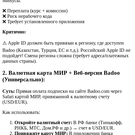
Минусы:
❌ Переплата (курс + комиссии)
❌ Риск нерабочего кода
❌ Требует установленного приложения
Критично:
⚠️ Apple ID должен быть привязан к региону, где доступен
Badoo (Казахстан, Турция, ЕС и т.д.). Российский Apple ID не
подойдет! Смена региона сложна (требует адреса/платежных
данных страны).
2. Валютная карта МИР + Веб-версия Badoо
(Универсально):
Суть:
Прямая оплата подписки на сайте Badoo.com через
Safari картой МИР, привязанной к валютному счету
(USD/EUR).
Как использовать:
Откройте валютный счет:
В РФ банке (Тинькофф,
РНКБ, МТС, Дом.РФ и др.) → счет в USD/EUR.
Привяжите карту МИР:
В приложении банка