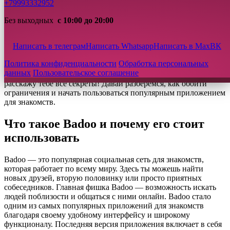
Альтернативы Badoo для знакомств в России
+79993332952
Преимущества профессиональных служб знакомств
Услуги Первого Центра брака и Семьи для серьезных
Без выходных
с 10:00 до 20:00
знакомств
Отзывы
Написать в телеграм
Написать Whatsapp
Написать в Max
ВК
Часто задаваемые вопросы
Политика конфиденциальности
Обработка персональных
Привет! Хочешь познакомиться с новыми людьми, но не
данных
Пользовательское соглашение
знаешь, как установить Badoo в России? Не переживай, я
расскажу тебе все секреты! Давай разберемся, как обойти
ограничения и начать пользоваться популярным приложением
для знакомств.
Что такое Badoo и почему его стоит
использовать
Badoo — это популярная социальная сеть для знакомств,
которая работает по всему миру. Здесь ты можешь найти
новых друзей, вторую половинку или просто приятных
собеседников. Главная фишка Badoo — возможность искать
людей поблизости и общаться с ними онлайн. Badoo стало
одним из самых популярных приложений для знакомств
благодаря своему удобному интерфейсу и широкому
функционалу. Последняя версия приложения включает в себя