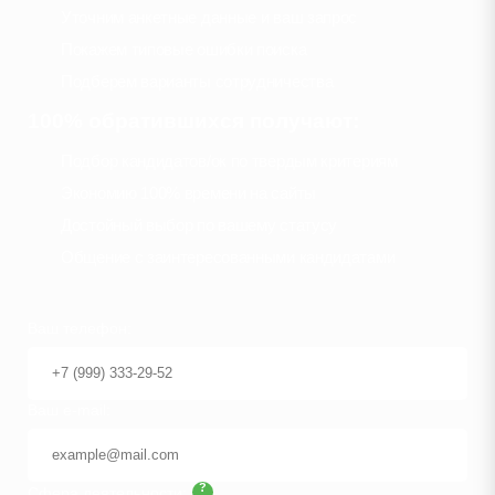
Уточним анкетные данные и ваш запрос
Покажем типовые ошибки поиска
Подберем варианты сотрудничества
100% обратившихся получают:
Подбор кандидатов/ок по твердым критериям
Экономию 100% времени на сайты
Достойный выбор по вашему статусу
Общение с заинтересованными кандидатами
Ваш телефон:
Ваш e-mail:
?
Сфера деятельности: