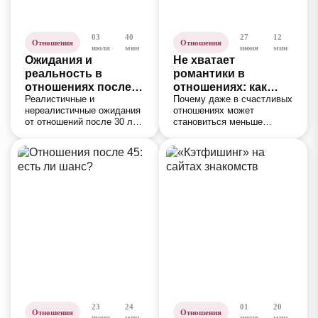
03
40
27
12
Отношения
Отношения
июля
мин
июня
мин
Ожидания и
Не хватает
реальность в
романтики в
отношениях после
отношениях: как
Реалистичные и
Почему даже в счастливых
30-ти
быть?
нереалистичные ожидания
отношениях может
от отношений после 30 лет,
становиться меньше
влияние идеализации
романтики? Разбираем
партнtра и причины
распространенные причины
разочарований, которые
изменений и рассказываем,
мешают построить
что можно сделать.
счастливую пару.
23
24
01
20
Отношения
Отношения
июня
мин
июня
мин