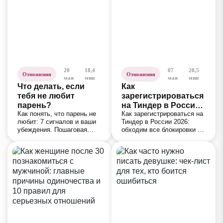
20
18,4
07
28,5
Отношения
Отношения
мая
мин
мая
мин
Что делать, если
Как
тебя не любит
зарегистрироваться
парень?
на Тиндер в России
Как понять, что парень не
Как зарегистрироваться на
в 2026 году
любит: 7 сигналов и ваши
Тиндер в России 2026:
убеждения. Пошаговая
обходим все блокировки +
инструкция: 5 упражнений,
БОНУС
7 ежедневных ритуалов и
честный алгоритм —
уходить или ждать.