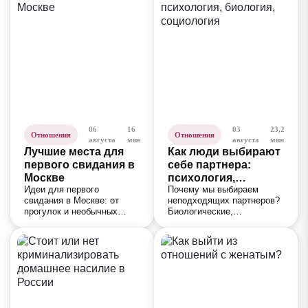
06
16
03
23,2
Отношения
Отношения
августа
мин
августа
мин
Лучшие места для
Как люди выбирают
первого свидания в
себе партнера:
Москве
психология,
Идеи для первого
Почему мы выбираем
биология,
свидания в Москве: от
неподходящих партнеров?
социология
прогулок и необычных
Биологические,
музеев до активных
психологические и
развлечений и
социальные факторы
романтического ужина с
выбора. Как понять свои
видом на город.
паттерны и начать
выбирать осознанно.