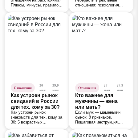
отношения на расстоянии?
перерасти в реальные
отношений?
Плюсы, минусы, правило
отношения: психология
777 и 8 маркеров, что вы
виртуальной близости, 5
важны. Анализ рисков и
столпов успеха, 10
стратегии, чтобы сохранить
признаков тупика и что
чувства.
делать при встрече.
30
39,9
27
27,9
Отношения
Отношения
мая
мин
мая
мин
Как устроен рынок
Кто важнее для
свиданий в России
мужчины — жена
для тех, кому за 30?
или мать?
Как устроен рынок
Если муж — маменькин
знакомств для тех, кому за
сынок: 8 признаков.
30: 5 возрастных
Пошаговая инструкция,
сценариев, таблица
чтобы вернуть приоритеты
каналов, сравнение с
в семье, и советы
брачными агентствами и
психолога для жены, мужа