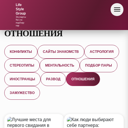
Life
Style
Life
Group
Style
Эксперты
Group
№1 по
подбору
пар
ОТНОШЕНИЯ
КОНФЛИКТЫ
САЙТЫ ЗНАКОМСТВ
АСТРОЛОГИЯ
СТЕРЕОТИПЫ
МЕНТАЛЬНОСТЬ
ПОДБОР ПАРЫ
ИНОСТРАНЦЫ
РАЗВОД
ОТНОШЕНИЯ
ЗАМУЖЕСТВО