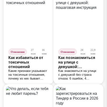
пошаговая стратегия без
и свекрови.
выгорания.
27
16
20
22,9
Отношения
Отношения
мая
мин
мая
мин
Как избавиться от
Как познакомиться
токсичных
на улице с
отношений
девушкой:
Какие признаки указывают
Как знакомиться на улице
пошаговая
на токсичные отношения,
с девушкой без страха
инструкция
почему из них бывает
отказа: 6 ошибок, 4
сложно выйти и что
сценария реакций и
помогает постепенно
пошаговый алгоритм.
восстановить
Лучшие места, фразы и
эмоциональное состояние.
ответы на отказы.