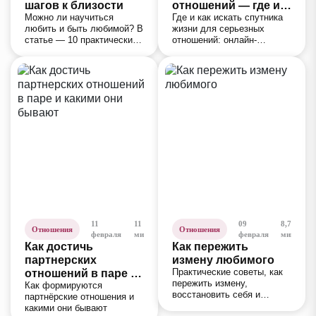
шагов к близости
отношений — где и
Можно ли научиться
Где и как искать спутника
как искать?
любить и быть любимой? В
жизни для серьезных
статье — 10 практических
отношений: онлайн-
шагов к близости: как
знакомства, офлайн-среда,
избавиться от страха
брачные агентства и
отношений и построить
системный подход к поиску
гармоничный союз.
партнера. Экспертный
разбор с практическими
рекомендациями.
11
11
09
8,7
Отношения
Отношения
февраля
мин
февраля
мин
Как достичь
Как пережить
партнерских
измену любимого
Практические советы, как
отношений в паре и
пережить измену,
Как формируются
какими они бывают
восстановить себя и
партнёрские отношения и
принять решение о
какими они бывают