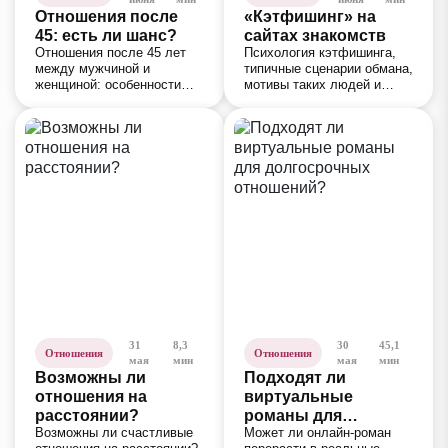
Отношения после
«Кэтфишинг» на
45: есть ли шанс?
сайтах знакомств
Отношения после 45 лет
Психология кэтфишинга,
между мужчиной и
типичные сценарии обмана,
женщиной: особенности
мотивы таких людей и
поиска партнера, ожидания
признаки, которые
от отношений и
помогают вовремя
возможности построения
заметить несоответствия в
новой пары.
общении.
31
8,3
30
45,1
Отношения
Отношения
мая
мин
мая
мин
Возможны ли
Подходят ли
отношения на
виртуальные
расстоянии?
романы для
Возможны ли счастливые
Может ли онлайн-роман
долгосрочных