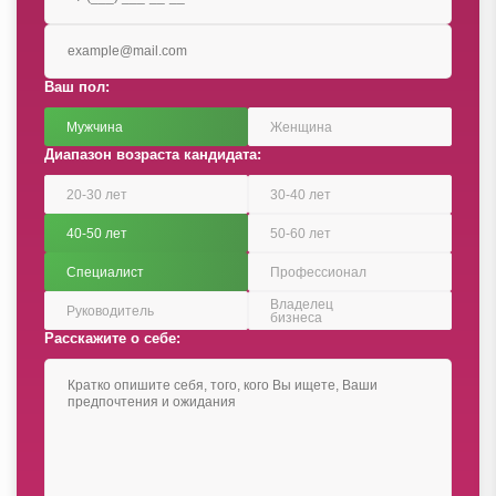
Ваш пол:
Мужчина
Женщина
Диапазон возраста кандидата:
20-30 лет
30-40 лет
40-50 лет
50-60 лет
Специалист
Профессионал
Владелец
Руководитель
бизнеса
Расскажите о себе: