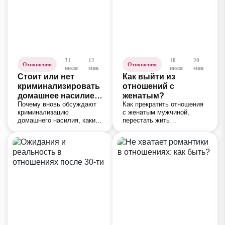
31
12
18
20
Отношения
Отношения
июля
мин
июля
мин
Стоит или нет
Как выйти из
криминализировать
отношений с
домашнее насилие в
женатым?
Почему вновь обсуждают
Как прекратить отношения
России
криминализацию
с женатым мужчиной,
домашнего насилия, какие
перестать жить
изменения предлагаются в
ожиданиями, трезво
законодательстве и как они
оценить ситуацию и
могут повлиять на защиту
сделать шаг к отношениям,
пострадавших.
в которых есть будущее