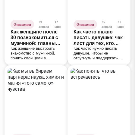
29
12
25
21
Отношения
Отношения
апреля
мин
апреля
мин
Как женщине после
Как часто нужно
30 познакомиться с
писать девушке: чек-
мужчиной: главные
лист для тех, кто
Как женщине выстроить
Как часто нужно писать
причины
боится ошибиться
знакомство с мужчиной,
девушке, чтобы не
одиночества и 10
понять свои цели в
отпугнуть и поддержать
правил для
отношениях и выбрать
интерес? Пошаговый чек-
серьезных
формат общения для
лист, 5 правил и 5
отношений
серьёзной и стабильной
вопросов для тех, кто
пары.
боится ошибиться.