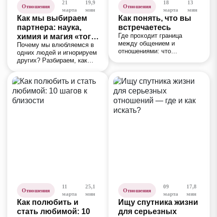
21
19,9
18
13
Отношения
Отношения
марта
мин
марта
мин
Как мы выбираем
Как понять, что вы
партнера: наука,
встречаетесь
Где проходит граница
химия и магия «того
между общением и
Почему мы влюбляемся в
самого» чувства
отношениями: что
одних людей и игнорируем
меняется в поведении,
других? Разбираем, как
договоренностях и
работает выбор партнера:
ожиданиях между людьми.
биология, химия,
психология и скрытые
механизмы притяжения.
11
25,1
09
17,8
Отношения
Отношения
марта
мин
марта
мин
Как полюбить и
Ищу спутника жизни
стать любимой: 10
для серьезных