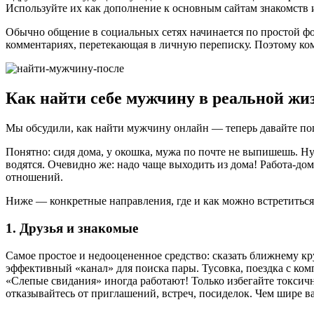
Используйте их как дополнение к основным сайтам знакомств 
Обычно общение в социальных сетях начинается по простой фор
комментариях, перетекающая в личную переписку. Поэтому ко
Как найти себе мужчину в реальной жи
Мы обсудили, как найти мужчину онлайн — теперь давайте по
Понятно: сидя дома, у окошка, мужа по почте не выпишешь. Н
водятся. Очевидно же: надо чаще выходить из дома! Работа-до
отношений.
Ниже — конкретные направления, где и как можно встретитьс
1. Друзья и знакомые
Самое простое и недооцененное средство: сказать ближнему кру
эффективный «канал» для поиска пары. Тусовка, поездка с ко
«Слепые свидания» иногда работают! Только избегайте токсичн
отказывайтесь от приглашений, встреч, посиделок. Чем шире в