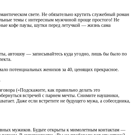
омантическом свете. Не обязательно крутить служебный роман
альные темы с интересным мужчиной проще простого! Не
ные кофе паузы, шутки перед летучкой — жизнь сама
рты, автошоу — записывайтесь куда угодно, лишь бы было по
лекта.
мало потенциальных женихов за 40, ценящих прекрасное.
.
зговора («Подскажите, как правильно делать это
обернуться встречей с парнем мечты. Снимите наушники,
тает. Даже если встретите не будущего мужа, а собеседника,
ушевных мужиков. Будьте открыты к мимолетным контактам —