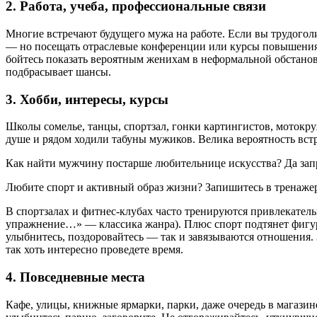
2. Работа, учеба, профессиональные связи
Многие встречают будущего мужа на работе. Если вы трудоголи
— но посещать отраслевые конференции или курсы повышения 
бойтесь показать вероятным женихам в неформальной обстанов
подбрасывает шансы.
3. Хобби, интересы, курсы
Школы сомелье, танцы, спортзал, гонки картингистов, мотокру
душе и рядом ходили табуны мужиков. Велика вероятность вст
Как найти мужчину постарше любительнице искусства? Да запр
Любите спорт и активный образ жизни? Запишитесь в тренажерк
В спортзалах и фитнес-клубах часто тренируются привлекатель
упражнение…» — классика жанра). Плюс спорт подтянет фигуру
улыбнитесь, поздоровайтесь — так и завязываются отношения.
так хоть интересно проведете время.
4. Повседневные места
Кафе, улицы, книжные ярмарки, парки, даже очередь в магази