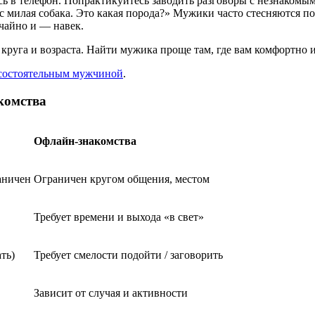
ь в телефон. Попрактикуйтесь заводить разговоры с незнакомым
вас милая собака. Это какая порода?» Мужики часто стесняются п
учайно и — навек.
 круга и возраста. Найти мужика проще там, где вам комфортно 
 состоятельным мужчиной
.
комства
Офлайн-знакомства
аничен
Ограничен кругом общения, местом
Требует времени и выхода «в свет»
ть)
Требует смелости подойти / заговорить
Зависит от случая и активности