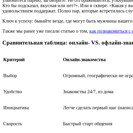
улыбнитесь парню, заговорите. Не отгораживайтесь, уткнувшис
Кто бы подсказал, вкусная или нет?». Или в сквере: «Какая у 
удовольствием поддержат. Полно пар, которые встретились сл
Ключ к успеху: бывайте везде, где могут быть мужчины вашего
Также мы ранее уже писали статью о том,
как познакомиться с
Сравнительная таблица: онлайн- VS. офлайн-зна
Критерий
Онлайн-знакомства
Выбор
Огромный, географически не огр
Удобство
Знакомства 24/7, из дома
Инициатива
Легче сделать первый шаг (написа
Скорость
Быстрый старт общения