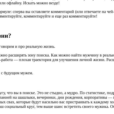
или офлайну. Искать можно везде!
муле: сперва вы оставляете комментарий (или отвечаете на чей-
мментируйте, комментируйте и еще раз комментируйте!
зни?
говорим и про реальную жизнь.
ужно расширять зону поиска. Как можно найти мужчину в реальн
м-работа — плохая траектория для улучшения личной жизни. Рас
я с будущим мужем.
гу, что вы в поиске. Это не стыдно, а мудро. По статистике, п
мпанией на шашлыки, вечеринки, дни рождения, корпоративы — п
ых свах, которые будут насильно вас пристраивать к каждому х
аш социальный круг, тем выше шанс встретить своего мужика. О