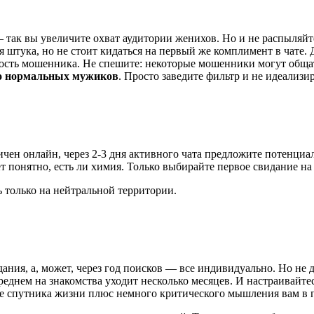
 так вы увеличите охват аудитории женихов. Но и не распыляйт
 штука, но не стоит кидаться на первый же комплимент в чате.
ность мошенника. Не спешите: некоторые мошенники могут общат
но нормальных мужиков
. Просто заведите фильтр и не идеализи
ичен онлайн, через 2-3 дня активного чата предложите потенциа
 понятно, есть ли химия. Только выбирайте первое свидание на 
ь только на нейтральной территории.
ания, а, может, через год поисков — все индивидуально. Но не 
реднем на знакомства уходит несколько месяцев. И настраивайт
ске спутника жизни плюс немного критического мышления вам в