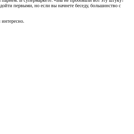
 парнем. В супермаркете: «Вы не пробовали вот эту штуку?
одойти первыми, но если вы начнете беседу, большинство с
и интересно.