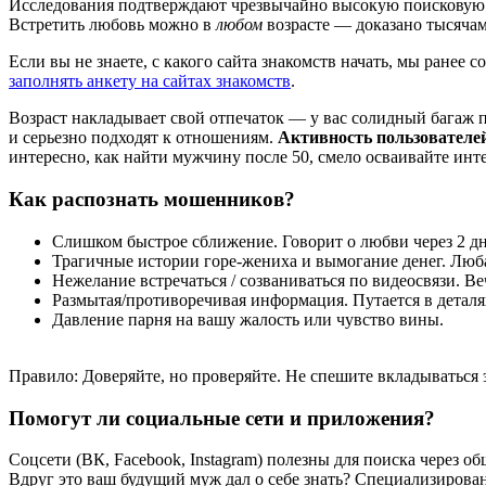
Исследования подтверждают чрезвычайно высокую поисковую ак
Встретить любовь можно в
любом
возрасте — доказано тысячам
Если вы не знаете, с какого сайта знакомств начать, мы ранее 
заполнять анкету на сайтах знакомств
.
Возраст накладывает свой отпечаток — у вас солидный багаж пр
и серьезно подходят к отношениям.
Активность пользователей 
интересно, как найти мужчину после 50, смело осваивайте инт
Как распознать мошенников?
Слишком быстрое сближение. Говорит о любви через 2 дн
Трагичные истории горе-жениха и вымогание денег. Люб
Нежелание встречаться / созваниваться по видеосвязи. Ве
Размытая/противоречивая информация. Путается в деталя
Давление парня на вашу жалость или чувство вины.
Правило: Доверяйте, но проверяйте. Не спешите вкладываться
Помогут ли социальные сети и приложения?
Соцсети (ВК, Facebook, Instagram) полезны для поиска через 
Вдруг это ваш будущий муж дал о себе знать? Специализиро