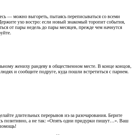
есь — можно выгореть, пытаясь переписываться со всеми
 Держите ухо востро: если новый знакомый торопит события,
ься от пары недель до пары месяцев, прежде чем начнутся
руйте.
льному жениху рандеву в общественном месте. В конце концов,
людях и сообщите подруге, куда пошли встретиться с парнем.
делайте длительных перерывов из-за разочарования. Берите
есь позитивно, а не так: «Опять одни придурки пишут…». Ваш
 помощь!