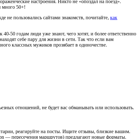
раженческие настроения. Никто не «опоздал на поезд».
м много 50+!
жде не пользовались сайтами знакомств, почитайте,
как
 40-50 годам люди уже знают, чего хотят, и более ответственно
аходят себе пару для жизни в сети. Так что если вам
 много классных мужиков прозябает в одиночестве.
езных отношений, не будет вас обманывать или использовать.
нтарии, реагируйте на посты. Ищите отзывы, близкие вашим.
pn — пересечения маршрутов) предлагают новые форматы.