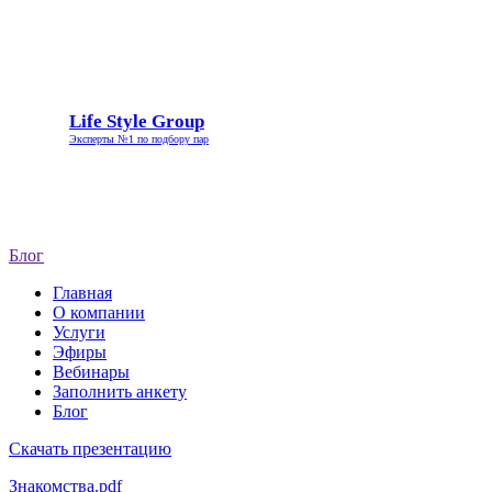
Life
Life Style Group
Style
Эксперты №1 по подбору пар
Group
Блог
Главная
О компании
Услуги
Эфиры
Вебинары
Заполнить анкету
Блог
Скачать презентацию
Знакомства.pdf