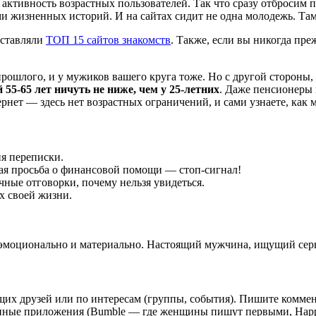
тивность возрастных пользователей. Так что сразу отбросим по
и жизненных историй. И на сайтах сидит не одна молодежь. Та
составляли
ТОП 15 сайтов знакомств
. Также, если вы никогда пре
ошлого, и у мужиков вашего круга тоже. Но с другой стороны, к
55-65 лет ничуть не ниже, чем у 25-летних
. Даже пенсионеры н
ернет — здесь нет возрастных ограничений, и сами узнаете, как
я переписки.
ая просьба о финансовой помощи — стоп-сигнал!
чные отговорки, почему нельзя увидеться.
х своей жизни.
 эмоционально и материально. Настоящий мужчина, ищущий серь
общих друзей или по интересам (группы, события). Пишите комме
ванные приложения (Bumble — где женщины пишут первыми, Hap