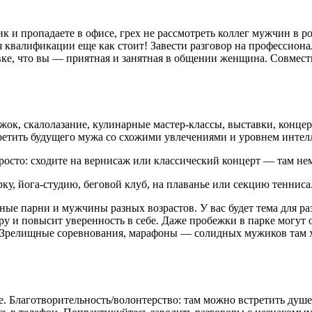
к и пропадаете в офисе, грех не рассмотреть коллег мужчин в р
квалификации еще как стоит! Завести разговор на профессион
ке, что вы — приятная и занятная в общении женщина. Совмест
жок, скалолазание, кулинарные мастер-классы, выставки, конце
ретить будущего мужа со схожими увлечениями и уровнем интел
осто: сходите на вернисаж или классический концерт — там не
у, йога-студию, беговой клуб, на плаванье или секцию тенниса
ные парни и мужчины разных возрастов. У вас будет тема для ра
 и повысит уверенность в себе. Даже пробежки в парке могут 
 Зрелищные соревнования, марафоны — солидных мужиков там хва
не. Благотворительность/волонтерство: там можно встретить д