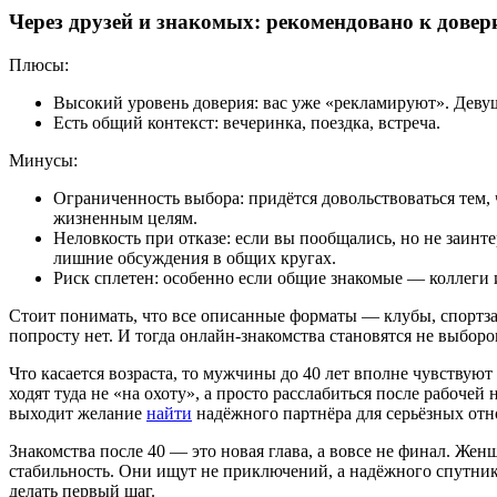
Через друзей и знакомых: рекомендовано к довер
Плюсы:
Высокий уровень доверия: вас уже «рекламируют». Девушк
Есть общий контекст: вечеринка, поездка, встреча.
Минусы:
Ограниченность выбора: придётся довольствоваться тем, ч
жизненным целям.
Неловкость при отказе: если вы пообщались, но не заинт
лишние обсуждения в общих кругах.
Риск сплетен: особенно если общие знакомые — коллеги и
Стоит понимать, что все описанные форматы — клубы, спортз
попросту нет. И тогда онлайн-знакомства становятся не выбор
Что касается возраста, то мужчины до 40 лет вполне чувствуют
ходят туда не «на охоту», а просто расслабиться после рабочей
выходит желание
найти
надёжного партнёра для серьёзных от
Знакомства после 40 — это новая глава, а вовсе не финал. Жен
стабильность. Они ищут не приключений, а надёжного спутника
делать первый шаг.