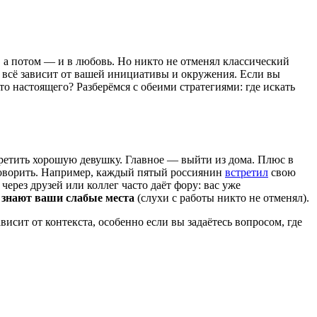
 а потом — и в любовь. Но никто не отменял классический
— всё зависит от вашей инициативы и окружения. Если вы
то настоящего? Разберёмся с обеими стратегиями: где искать
третить хорошую девушку. Главное — выйти из дома. Плюс в
аговорить. Например, каждый пятый россиянин
встретил
свою
через друзей или коллег часто даёт фору: вас уже
и знают ваши слабые места
(слухи с работы никто не отменял).
исит от контекста, особенно если вы задаётесь вопросом, где