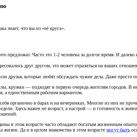
и
ю
а знает, что вы из «её круга».
то предложат. Часто это 1-2 человека за долгое время. И далеко 
ересовались друг другом, это может отразиться на ваших отноше
ли друзья, которые любят обсуждать чужие дела. Даже просто по
алы, кружки — подходят в первую очередь жителям городов. В 
ом, а единственным рабочим вариантом.
 себя органично в барах и на вечеринках. Многие из них не про
 недели. Здесь важен не возраст, а настрой — и готовность к жи
ношений.
щины в этом возрасте часто обладают богатым жизненным опытом;
 жизни. Да и в целом знакомства в этом возрасте
могут быть
ос