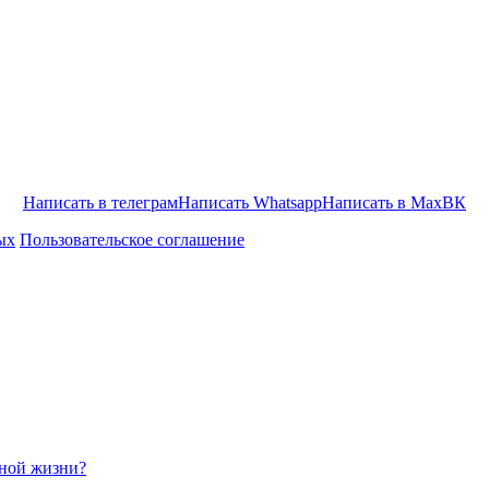
Написать в телеграм
Написать Whatsapp
Написать в Max
ВК
ых
Пользовательское соглашение
ьной жизни?