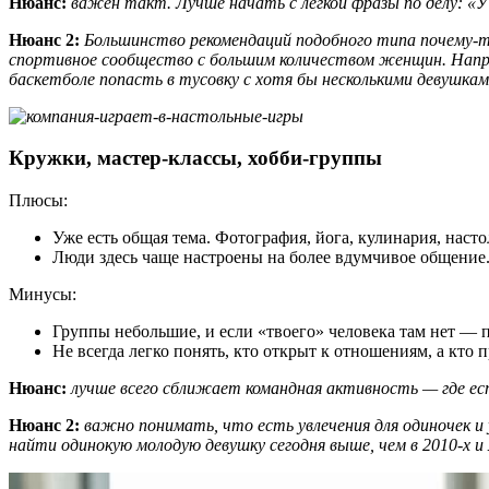
Нюанс:
важен такт. Лучше начать с лёгкой фразы по делу: «
Нюанс 2:
Большинство рекомендаций подобного типа почему-то
спортивное сообщество с большим количеством женщин. Напри
баскетболе попасть в тусовку с хотя бы несколькими девушк
Кружки, мастер-классы, хобби-группы
Плюсы:
Уже есть общая тема. Фотография, йога, кулинария, наст
Люди здесь чаще настроены на более вдумчивое общение
Минусы:
Группы небольшие, и если «твоего» человека там нет — п
Не всегда легко понять, кто открыт к отношениям, а кто 
Нюанс:
лучше всего сближает командная активность — где ест
Нюанс 2:
важно понимать, что есть увлечения для одиночек и 
найти одинокую молодую девушку сегодня выше, чем в 2010-х и 