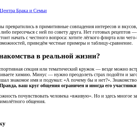
Центра Брака и Семьи
йпы превратились в примитивные совпадения интересов и вкусов,
 либо пересечься с ней по совету друга. Нет готовых рецептов 
оит начать с честного вопроса: хотите лёгкого флирта или чего-
зможностей, приведём честные примеры и таблицу-сравнение.
знакомства в реальной жизни?
, спортивная секция или тематический кружок — везде можно вс
лавливаете химию. Минус — нужно преодолеть страх подойти и з
ышал знакомое имя и подумал: «А почему бы и нет?». Знакомство 
Правда, ваш круг общения ограничен и иногда его участник
жность почувствовать человека «вживую». Но и здесь многое зав
мимолётного общения.
ку