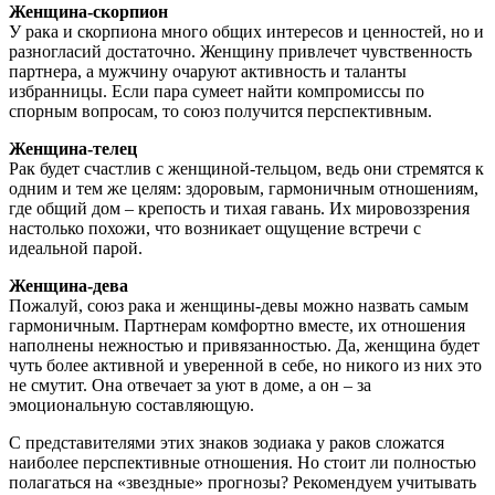
Женщина-скорпион
У рака и скорпиона много общих интересов и ценностей, но и
разногласий достаточно. Женщину привлечет чувственность
партнера, а мужчину очаруют активность и таланты
избранницы. Если пара сумеет найти компромиссы по
спорным вопросам, то союз получится перспективным.
Женщина-телец
Рак будет счастлив с женщиной-тельцом, ведь они стремятся к
одним и тем же целям: здоровым, гармоничным отношениям,
где общий дом – крепость и тихая гавань. Их мировоззрения
настолько похожи, что возникает ощущение встречи с
идеальной парой.
Женщина-дева
Пожалуй, союз рака и женщины-девы можно назвать самым
гармоничным. Партнерам комфортно вместе, их отношения
наполнены нежностью и привязанностью. Да, женщина будет
чуть более активной и уверенной в себе, но никого из них это
не смутит. Она отвечает за уют в доме, а он – за
эмоциональную составляющую.
С представителями этих знаков зодиака у раков сложатся
наиболее перспективные отношения. Но стоит ли полностью
полагаться на «звездные» прогнозы? Рекомендуем учитывать