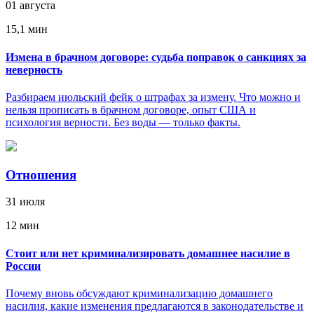
01 августа
15,1 мин
Измена в брачном договоре: судьба поправок о санкциях за
неверность
Разбираем июльский фейк о штрафах за измену. Что можно и
нельзя прописать в брачном договоре, опыт США и
психология верности. Без воды — только факты.
Отношения
31 июля
12 мин
Стоит или нет криминализировать домашнее насилие в
России
Почему вновь обсуждают криминализацию домашнего
насилия, какие изменения предлагаются в законодательстве и