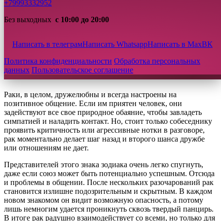
+79993332952
Луной, которая стимулирует постоянные смены настроения, а
также со стихией рака – водой, до предела обостряющей
Без выходных
с 10:00 до 20:00
чувства. Из статьи вы узнаете, какие знаки зодиака могут
стать идеальной парой для рака, а с какими совместимость
стремится к нулю.
Написать в телеграм
Написать Whatsapp
Написать в Max
ВК
Характеристика и черты знака
Политика конфиденциальности
Обработка персональных
данных
Пользовательское соглашение
зодиака Рак
Раки, в целом, дружелюбны и всегда настроены на
позитивное общение. Если им приятен человек, они
задействуют все свое природное обаяние, чтобы завладеть
симпатией и наладить контакт. Но, стоит только собеседнику
проявить критичность или агрессивные нотки в разговоре,
рак моментально делает шаг назад и второго шанса дружбе
или отношениям не дает.
Представителей этого знака зодиака очень легко спугнуть,
даже если союз может быть потенциально успешным. Отсюда
и проблемы в общении. После нескольких разочарований рак
становится излишне подозрительным и скрытным. В каждом
новом знакомом он видит возможную опасность, а потому
лишь немногим удается проникнуть сквозь твердый панцирь.
В итоге рак радушно взаимодействует со всеми, но только для