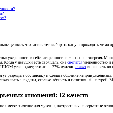
енности?
ь?
сом?
ше цепляет, что заставляет выбирать одну и проходить мимо д
ы: уверенность в себе, искренность и жизненная энергия. Мно
я. Когда у девушки есть своя цель, она
светится
уверенностью и п
ос ВЦИОМ утверждает, что лишь 27% мужчин
ставят
внешность во г
гут разрядить обстановку и сделать общение непринуждённым.
ассказывать анекдоты, сколько лёгкость и позитивный настрой.
рьезных отношений: 12 качеств
ьно имеют значение для мужчин, настроенных на серьезные отно