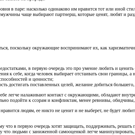
ровня в паре: насколько одинаково им нравится тот или иной ст
 мужчины чаще выбирают партнерш, которые ценят, любят и разде
аться, поскольку окружающие воспринимают их, как харизматич
едостатками, в первую очередь это про умение любить и ценить 
ия к себе, когда человек выбирает отстаивать свои границы, а 
 способностей и ценности;
ость достигать поставленных целей, желание добиться большего,
себе легче налаживают контакт с окружающими, обладают внутр
льно подойти к ссорам и конфликтам, менее ревнивы, обидчивы,
е нравится людям, ее никто не ценит и не выберет, не будет люб
 что в первую очередь хотят защищать, поддерживать, решать 
му что людьми с заниженной самооценкой легче манипулировать, 