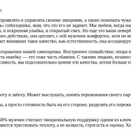
:
проявлять и управлять своими эмоциями, а также понимать чужие.
 собеседника, зная, что это его не заденет. Мы любим, когда на
а, и искренняя улыбка, и открытый смех. Но еще это ваши неверб
оих действиях, она цепляет, с ней мужчине комфортно, хотя он
ет внимание такое качество, как естественность, она ассоцииру
 отражение нашей самооценки. Внутреннее спокойствие, опора 
ршить ошибку — это тоже часть обаяния. С такими людьми, незави
симость, мы подсознательно ценим эти качества, хотим больше 
роту и заботу. Может выслушать, понять переживания своего па
ы, а просто готовность быть на его стороне, разделять его пере
то 68% мужчин считают эмоциональную поддержку одним из кл
вится чувствовать теплоту, а не колкость, строгость и оценку.