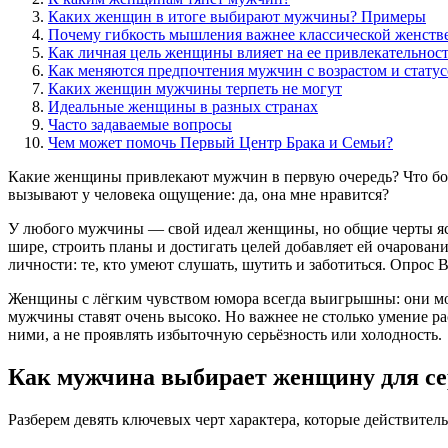
Каких женщин в итоге выбирают мужчины? Примеры
Почему гибкость мышления важнее классической женств
Как личная цель женщины влияет на ее привлекательност
Как меняются предпочтения мужчин с возрастом и стату
Каких женщин мужчины терпеть не могут
Идеальные женщины в разных странах
Часто задаваемые вопросы
Чем может помочь Первый Центр Брака и Семьи?
Какие женщины привлекают мужчин в первую очередь? Что боль
вызывают у человека ощущение: да, она мне нравится?
У любого мужчины — свой идеал женщины, но общие черты ясн
шире, строить планы и достигать целей добавляет ей очаровани
личности: те, кто умеют слушать, шутить и заботиться. Опр
Женщины с лёгким чувством юмора всегда выигрышны: они мо
мужчины ставят очень высоко​. Но важнее не столько умение р
ними, а не проявлять избыточную серьёзность или холодность.
Как мужчина выбирает женщину для се
Разберем девять ключевых черт характера, которые действител