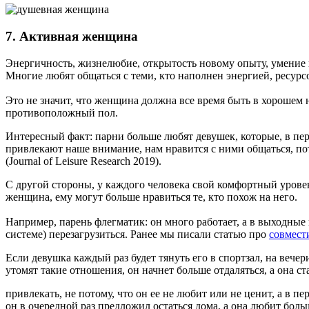
7. Активная женщина
Энергичность, жизнелюбие, открытость новому опыту, умение 
Многие любят общаться с теми, кто наполнен энергией, ресурс
Это не значит, что женщина должна все время быть в хорошем
противоположный пол.
Интересный факт: парни больше любят девушек, которые, в пер
привлекают наше внимание, нам нравится с ними общаться, по
(Journal of Leisure Research 2019).
С другой стороны, у каждого человека свой комфортный уровен
женщина, ему могут больше нравиться те, кто похож на него.
Например, парень флегматик: он много работает, а в выходны
системе) перезагрузиться. Ранее мы писали статью про
совмест
Если девушка каждый раз будет тянуть его в спортзал, на вече
утомят такие отношения, он начнет больше отдаляться, а она с
привлекать, не потому, что он ее не любит или не ценит, а в пе
он в очередной раз предложил остаться дома, а она любит боль