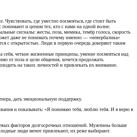
 Чувствовать, где уместно посмеяться, где стоит быть
с понимают и ценим тех, кто с нами на одной волне.
альные сигналы: жесты, поза, мимика, тембр голоса, скорость
 может даже не понимать почему именно — «невербалика»
ется с открытостью. Люди в первую очередь доверяют таким
на себя, четкие жизненные принципы, умение посмеяться над
симо от пола и цели общения, хочется продолжать
походить на таких личностей и привлекать их внимание.
ртнера, дать эмоциональную поддержку.
живания и показывать: «Я понимаю тебя, люблю тебя. И я верю в
ючевых факторов долгосрочных отношений. Мужчины больше
 Холодные люди менее привлекают, их реже выбирают.