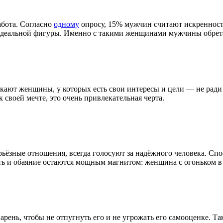
абота. Согласно
одному
опросу, 15% мужчин считают искренность
 идеальной фигуры. Именно с такими женщинами мужчины обрета
кают женщины, у которых есть свои интересы и цели — не ради 
 своей мечте, это очень привлекательная черта.
рьёзные отношения, всегда голосуют за надёжного человека. Сп
ь и обаяние остаются мощным магнитом: женщина с огоньком в гл
арень, чтобы не отпугнуть его и не угрожать его самооценке. Та