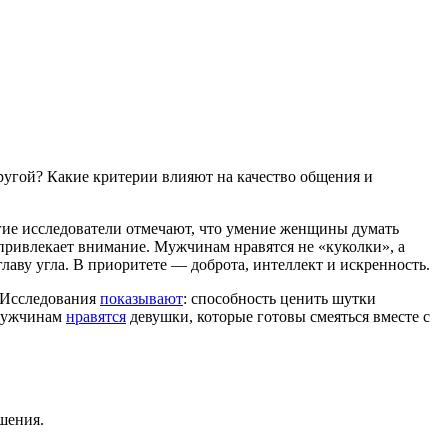
ругой? Какие критерии влияют на качество общения и
гие исследователи отмечают, что умение женщины думать
ривлекает внимание​. Мужчинам нравятся не «куколки», а
лаву угла​. В приоритете — доброта, интеллект и искренность.
 Исследования
показывают
: способность ценить шутки
 Мужчинам
нравятся
девушки, которые готовы смеяться вместе с
шения.