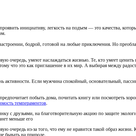
проявить инициативу, легкость на подъем — это качества, котор
ом.
 настроении, бодрой, готовой на любые приключения. Но преобл
вую очередь, умеют наслаждаться жизнью. Те, кто умеет ценить 
тому что это как приглашение в их мир. А выбирая между радо
ь активности. Если мужчина спокойный, основательный, пассивн
е предпочитает побыть дома, почитать книгу или посмотреть хор
имость темпераментов
.
ринку с друзьями, на благотворительную акцию по защите экологи
танет меньше его
рвую очередь из-за того, что ему не нравится такой образ жизни.
ше бывать на природе.