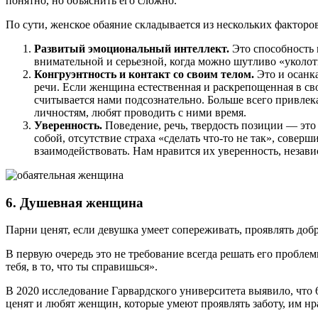
понятно, но объяснить его сложно.
По сути, женское обаяние складывается из нескольких факторов
Развитый эмоциональный интеллект.
Это способность 
внимательной и серьезной, когда можно шутливо «уколоть»
Конгруэнтность и контакт со своим телом.
Это и осанк
речи. Если женщина естественная и раскрепощенная в св
считывается нами подсознательно. Больше всего привлека
личностям, любят проводить с ними время.
Уверенность.
Поведение, речь, твердость позиции — это
собой, отсутствие страха «сделать что-то не так», сове
взаимодействовать. Нам нравится их уверенность, незави
6. Душевная женщина
Парни ценят, если девушка умеет сопереживать, проявлять доб
В первую очередь это не требование всегда решать его проблем
тебя, в то, что ты справишься».
В 2020 исследование Гарвардского университета выявило, ч
ценят и любят женщин, которые умеют проявлять заботу, им нра