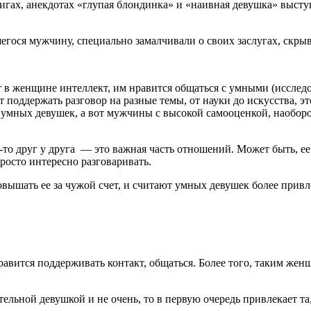
книгах, анекдотах «глупая блондинка» и «наивная девушка» высту
егося мужчину, специально замалчивали о своих заслугах, скры
 в женщине интеллект, им нравится общаться с умными (исследо
держать разговор на разные темы, от науки до искусства, это цеп
 умных девушек, а вот мужчины с высокой самооценкой, наоборо
то друг у друга — это важная часть отношений. Может быть, ее
росто интересно разговаривать.
вышать ее за чужой счет, и считают умных девушек более привл
авится поддерживать контакт, общаться. Более того, таким жен
льной девушкой и не очень, то в первую очередь привлекает та,