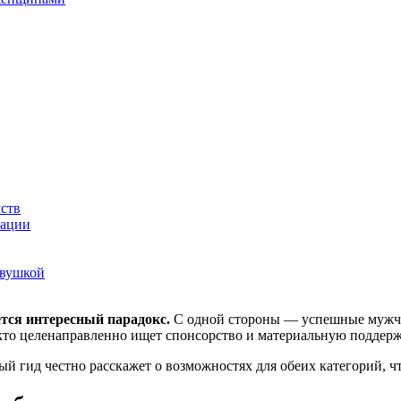
ств
тации
евушкой
тся интересный парадокс.
С одной стороны — успешные мужчин
 кто целенаправленно ищет спонсорство и материальную поддерж
й гид честно расскажет о возможностях для обеих категорий, ч