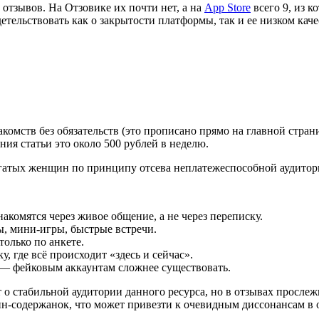
отзывов. На Отзовике их почти нет, а на
App Store
всего 9, из к
тельствовать как о закрытости платформы, так и ее низком каче
комств без обязательств (это прописано прямо на главной страни
ния статьи это около 500 рублей в неделю.
богатых женщин по принципу отсева неплатежеспособной аудитор
знакомятся через живое общение, а не через переписку.
ы, мини-игры, быстрые встречи.
 только по анкете.
у, где всё происходит «здесь и сейчас».
 — фейковым аккаунтам сложнее существовать.
т о стабильной аудитории данного ресурса, но в отзывах просле
н-содержанок, что может привезти к очевидным диссонансам в