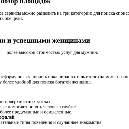
 обзор площадок
 сервисы можно разделить на три категории: для поиска спонсо
ь обе цели.
ыми и успешными женщинами
 — более высокой стоимостью услуг для мужчин.
форму нельзя попасть пока не заплатишь взнос (на момент напис
ку более удобной для поиска богатой женщины.
или поверхностных матчах.
орые помогают понять человека глубже.
более продуманные и осмысленные.
офилей.
елательные типы поведения и случайные знакомства.