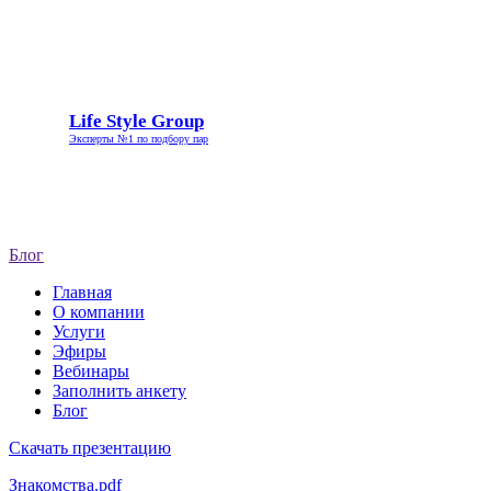
Life
Life Style Group
Style
Эксперты №1 по подбору пар
Group
Блог
Главная
О компании
Услуги
Эфиры
Вебинары
Заполнить анкету
Блог
Скачать презентацию
Знакомства.pdf