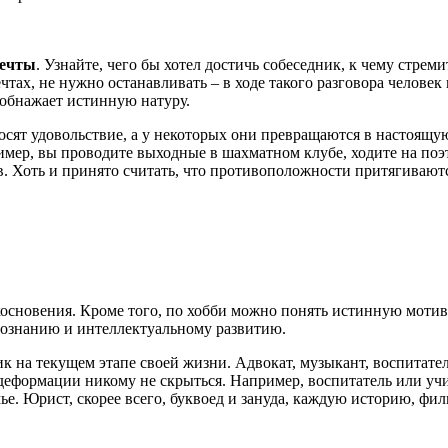
мечты
. Узнайте, чего бы хотел достичь собеседник, к чему стреми
тах, не нужно останавливать – в ходе такого разговора человек 
 обнажает истинную натуру.
сят удовольствие, а у некоторых они превращаются в настоящую 
р, вы проводите выходные в шахматном клубе, ходите на поэти
. Хоть и принято считать, что противоположности притягиваются
основения. Кроме того, по хобби можно понять истинную мотив
опознанию и интеллектуальному развитию.
ик на текущем этапе своей жизни. Адвокат, музыкант, воспитател
деформации никому не скрыться. Например, воспитатель или учит
емье. Юрист, скорее всего, буквоед и зануда, каждую историю, фи