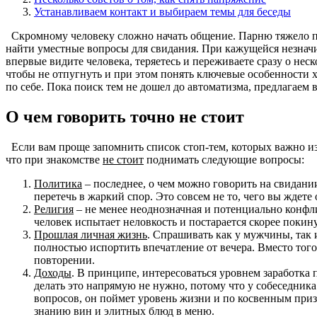
Устанавливаем контакт и выбираем темы для беседы
Скромному человеку сложно начать общение. Парню тяжело прид
найти уместные вопросы для свидания. При кажущейся незначи
впервые видите человека, теряетесь и переживаете сразу о нес
чтобы не отпугнуть и при этом понять ключевые особенности х
по себе. Пока поиск тем не дошел до автоматизма, предлагаем 
О чем говорить точно не стоит
Если вам проще запомнить список стоп-тем, которых важно изб
что при знакомстве
не стоит
поднимать следующие вопросы:
Политика
– последнее, о чем можно говорить на свидании
перетечь в жаркий спор. Это совсем не то, чего вы ждете 
Религия
– не менее неоднозначная и потенциально конфли
человек испытает неловкость и постарается скорее покин
Прошлая личная жизнь
. Спрашивать как у мужчины, так
полностью испортить впечатление от вечера. Вместо того,
повторении.
Доходы
. В принципе, интересоваться уровнем заработка 
делать это напрямую не нужно, потому что у собеседника
вопросов, он поймет уровень жизни и по косвенным приз
знанию вин и элитных блюд в меню.