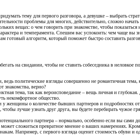
умать тему для первого разговора, а девушке – выбрать страте
тельности проблемы для многих, действительно, сложно начать 
кольких вещах: о чем говорить при знакомстве, чтобы показатьс
арактера и темперамента. Спешим вас успокоить: чем чаще вы зн
вам готовый алгоритм, который поможет быстро составить разгов
егать на свидании, чтобы не ставить собеседника в неловкое по
, ведь политические взгляды совершенно не романтичная тема, к
от знакомства, верно?
ктная тема, так как вероисповедание – вещь личная и глубокая.
уть некомфортное общество.
 и у женщины о количестве бывших партнеров и подробностях о
 чтобы лучше узнать друг друга, вы будете перебирать чужое гря
потенциального партнера – нормально, особенно если вы сами д
 может сложиться превратное мнение о ваших намерениях. Кроме
накам. Например, с первого взгляда оценит стоимость обуви и 