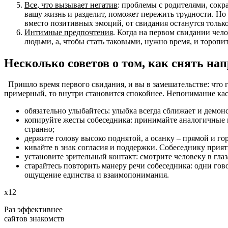
Все, что вызывает негатив
: проблемы с родителями, сокр
вашу жизнь и разделит, поможет пережить трудности. Но 
вместо позитивных эмоций, от свидания останутся тольк
Интимные предпочтения
. Когда на первом свидании чел
людьми, а, чтобы стать таковыми, нужно время, и торопит
Несколько советов о том, как снять на
Пришло время первого свидания, и вы в замешательстве: что гов
примерный, то внутри становится спокойнее. Непонимание каса
обязательно улыбайтесь: улыбка всегда сближает и демо
копируйте жесты собеседника: принимайте аналогичные п
странно;
держите голову высоко поднятой, а осанку – прямой и го
кивайте в знак согласия и поддержки. Собеседнику прия
установите зрительный контакт: смотрите человеку в гла
старайтесь повторить манеру речи собеседника: одни гов
ощущение единства и взаимопонимания.
х12
Раз эффективнее
сайтов знакомств