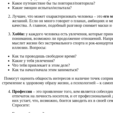
Какое путешествие бы ты повторил/повторила?
Какие эмоции испытал/испытала?
Лучшее, что может охарактеризовать человека – это
его 
желаний. Если он много говорит о планах, амбициях и меч
качества. А главное, подобный разговор снимает маски и
Хобби:
у каждого человека есть увлечения, которые прино
понимания, возможно ли продолжение отношений. Наприме
мыслит жизни без экстремального спорта и рок-концертов
иллюзии. Вопросы:
Как ты проводишь свободное время?
Какие у тебя увлечения?
Что тебя привлекает в этом деле?
Как ты начал/начала этим заниматься?
Помогут оценить общность интересов и наличие точек соприк
стремление к здоровому образу жизни, а психологией – к сам
Профессия
– это проявление того, кем является собеседн
отпечаток на личность носителя, и от профессиональной 
них устает, что, возможно, боится заводить их в своей с
Спросите: