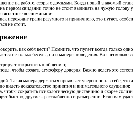
ащение на работе, ссоры с друзьями. Когда новый знакомый стан
на первом свидании точно не стоит выливать на чужую голову уш
о тягостные воспоминания.
овек переходит грани разумного и приличного, это пугает, ос
ься не стоит.
пряжение
орить, как себя вести? Помните, что пугает всегда только одно 
ется не только беседы, но и манеры поведения. Вот несколько 
нстрирует открытость к общению;
озы, чтобы создать атмосферу доверия. Важно делать это естес
рдой. Такая манера держаться проявляет уверенность в себе, что
тно видеть доказательство принятия и внимательного слушания;
за, чтобы сократить психологическую дистанцию и скорее сблизит
орят быстро, другие – расслабленно и размеренно. Если вам уда