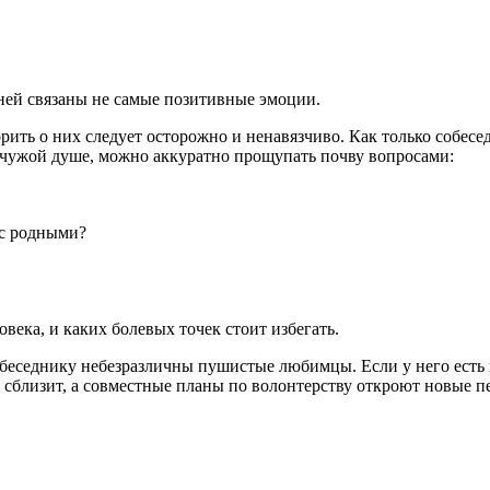
 ней связаны не самые позитивные эмоции.
рить о них следует осторожно и ненавязчиво. Как только собесе
 в чужой душе, можно аккуратно прощупать почву вопросами:
 с родными?
века, и каких болевых точек стоит избегать.
обеседнику небезразличны пушистые любимцы. Если у него есть 
сблизит, а совместные планы по волонтерству откроют новые п