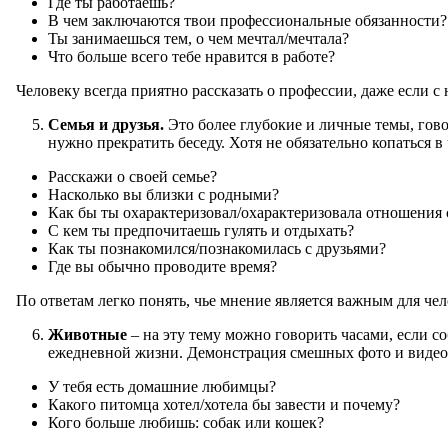
Где ты работаешь?
В чем заключаются твои профессиональные обязанности?
Ты занимаешься тем, о чем мечтал/мечтала?
Что больше всего тебе нравится в работе?
Человеку всегда приятно рассказать о профессии, даже если с
Семья и друзья.
Это более глубокие и личные темы, гово
нужно прекратить беседу. Хотя не обязательно копаться
Расскажи о своей семье?
Насколько вы близки с родными?
Как бы ты охарактеризовал/охарактеризовала отношения
С кем ты предпочитаешь гулять и отдыхать?
Как ты познакомился/познакомилась с друзьями?
Где вы обычно проводите время?
По ответам легко понять, чье мнение является важным для чело
Животные
– на эту тему можно говорить часами, если с
ежедневной жизни. Демонстрация смешных фото и видео 
У тебя есть домашние любимцы?
Какого питомца хотел/хотела бы завести и почему?
Кого больше любишь: собак или кошек?