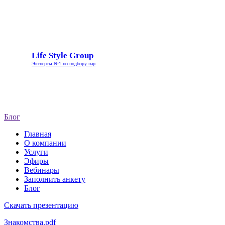
Life
Life Style Group
Style
Эксперты №1 по подбору пар
Group
Блог
Главная
О компании
Услуги
Эфиры
Вебинары
Заполнить анкету
Блог
Скачать презентацию
Знакомства.pdf