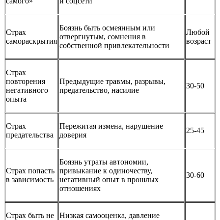
самого»
и соцсети
Боязнь быть осмеянным или
Страх
Любой
отвергнутым, сомнения в
самораскрытия
возраст
собственной привлекательности
Страх
повторения
Предыдущие травмы, разрывы,
30-50
негативного
предательство, насилие
опыта
Страх
Пережитая измена, нарушение
25-45
предательства
доверия
Боязнь утраты автономии,
Страх попасть
привыкание к одиночеству,
30-60
в зависимость
негативный опыт в прошлых
отношениях
Страх быть не
Низкая самооценка, давление