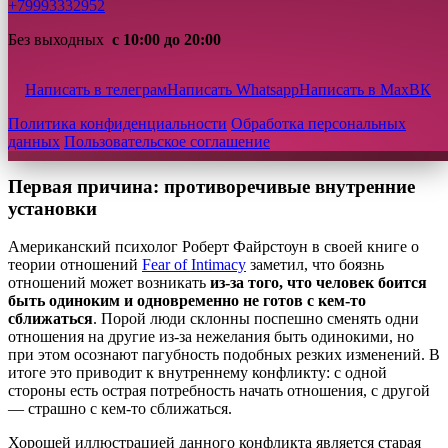
кажется, что люди легко двигаются вперёд, но социальные
+79993332952
стереотипы только добавляют давления. Тут важно понимать:
пока не разберешься, откуда этот страх, он будет преследовать.
Без выходных
с 10:00 до 20:00
Так что лучше честно посмотреть внутрь себя и понять, что
мешает двигаться дальше.
Написать в телеграм
Написать Whatsapp
Написать в Max
ВК
Причины возникновения боязни
Политика конфиденциальности
Обработка персональных
отношений
данных
Пользовательское соглашение
Первая причина: противоречивые внутренние
установки
Американский психолог Роберт Файрстоун в своей книге о
теории отношений
Fear of Intimacy
заметил, что боязнь
отношений может возникать
из-за того, что человек боится
быть одиноким и одновременно не готов с кем-то
сближаться
. Порой люди склонны поспешно сменять одни
отношения на другие из-за нежелания быть одинокими, но
при этом осознают пагубность подобных резких изменений. В
итоге это приводит к внутреннему конфликту: с одной
стороны есть острая потребность начать отношения, с другой
— страшно с кем-то сближаться.
Хорошей иллюстрацией данного конфликта является старая