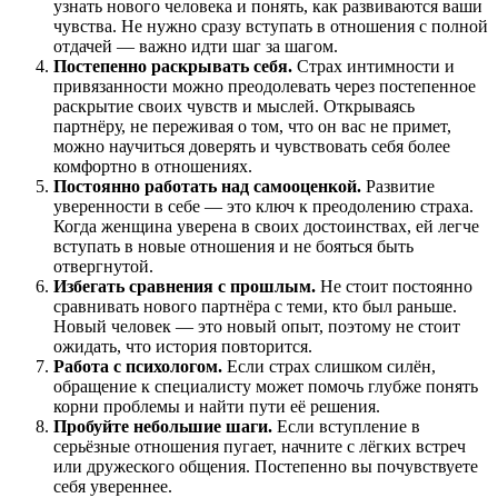
узнать нового человека и понять, как развиваются ваши
чувства. Не нужно сразу вступать в отношения с полной
отдачей — важно идти шаг за шагом.
Постепенно раскрывать себя.
Страх интимности и
привязанности можно преодолевать через постепенное
раскрытие своих чувств и мыслей. Открываясь
партнёру, не переживая о том, что он вас не примет,
можно научиться доверять и чувствовать себя более
комфортно в отношениях.
Постоянно работать над самооценкой.
Развитие
уверенности в себе — это ключ к преодолению страха.
Когда женщина уверена в своих достоинствах, ей легче
вступать в новые отношения и не бояться быть
отвергнутой.
Избегать сравнения с прошлым.
Не стоит постоянно
сравнивать нового партнёра с теми, кто был раньше.
Новый человек — это новый опыт, поэтому не стоит
ожидать, что история повторится.
Работа с психологом.
Если страх слишком силён,
обращение к специалисту может помочь глубже понять
корни проблемы и найти пути её решения.
Пробуйте небольшие шаги.
Если вступление в
серьёзные отношения пугает, начните с лёгких встреч
или дружеского общения. Постепенно вы почувствуете
себя увереннее.