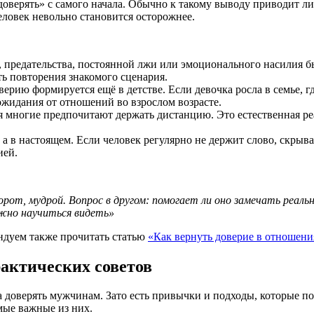
оверять» с самого начала. Обычно к такому выводу приводит л
ловек невольно становится осторожнее.
 предательства, постоянной лжи или эмоционального насилия бы
ть повторения знакомого сценария.
ерию формируется ещё в детстве. Если девочка росла в семье, 
ожидания от отношений во взрослом возрасте.
 многие предпочитают держать дистанцию. Это естественная ре
а в настоящем. Если человек регулярно не держит слово, скрыва
ией.
орот, мудрой. Вопрос в другом: помогает ли оно замечать реаль
ажно научиться видеть»
ндуем также прочитать статью
«Как вернуть доверие в отношени
рактических советов
ва доверять мужчинам. Зато есть привычки и подходы, которые 
мые важные из них.