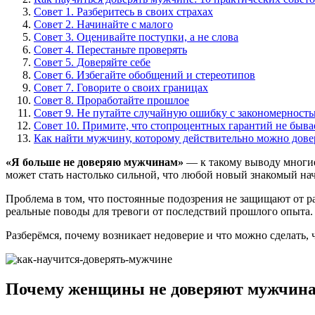
Совет 1. Разберитесь в своих страхах
Совет 2. Начинайте с малого
Совет 3. Оценивайте поступки, а не слова
Совет 4. Перестаньте проверять
Совет 5. Доверяйте себе
Совет 6. Избегайте обобщений и стереотипов
Совет 7. Говорите о своих границах
Совет 8. Проработайте прошлое
Совет 9. Не путайте случайную ошибку с закономерност
Совет 10. Примите, что стопроцентных гарантий не быва
Как найти мужчину, которому действительно можно дове
«Я больше не доверяю мужчинам»
— к такому выводу многие
может стать настолько сильной, что любой новый знакомый на
Проблема в том, что постоянные подозрения не защищают от р
реальные поводы для тревоги от последствий прошлого опыта.
Разберёмся, почему возникает недоверие и что можно сделать, 
Почему женщины не доверяют мужчин