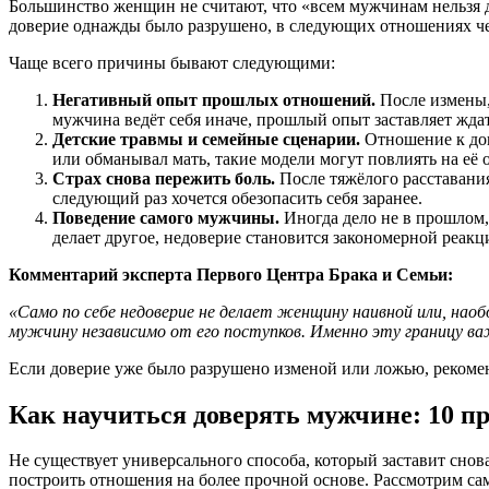
Большинство женщин не считают, что «всем мужчинам нельзя д
доверие однажды было разрушено, в следующих отношениях че
Чаще всего причины бывают следующими:
Негативный опыт прошлых отношений.
После измены,
мужчина ведёт себя иначе, прошлый опыт заставляет жда
Детские травмы и семейные сценарии.
Отношение к дов
или обманывал мать, такие модели могут повлиять на её 
Страх снова пережить боль.
После тяжёлого расставания
следующий раз хочется обезопасить себя заранее.
Поведение самого мужчины.
Иногда дело не в прошлом, 
делает другое, недоверие становится закономерной реакц
Комментарий эксперта Первого Центра Брака и Семьи:
«Само по себе недоверие не делает женщину наивной или, наоб
мужчину независимо от его поступков. Именно эту границу в
Если доверие уже было разрушено изменой или ложью, рекоме
Как научиться доверять мужчине: 10 п
Не существует универсального способа, который заставит сно
построить отношения на более прочной основе. Рассмотрим са