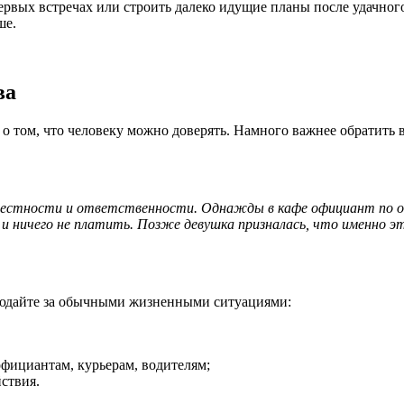
ервых встречах или строить далеко идущие планы после удачног
ше.
ва
о том, что человеку можно доверять. Намного важнее обратить 
 честности и ответственности. Однажды в кафе официант по о
 и ничего не платить. Позже девушка призналась, что именно э
людайте за обычными жизненными ситуациями:
официантам, курьерам, водителям;
йствия.