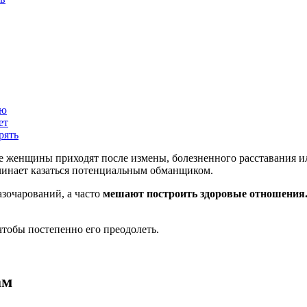
ью
ет
рять
 женщины приходят после измены, болезненного расставания и
чинает казаться потенциальным обманщиком.
азочарований, а часто
мешают построить здоровые отношения
чтобы постепенно его преодолеть.
ам