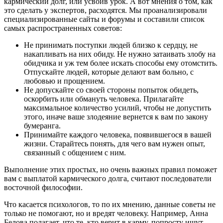
кармический долг, или усвоив урок. А вот мнения о том, как
это сделать у экспертов, расходятся. Мы проанализировали
специализированные сайты и форумы и составили список
самых распространенных советов:
Не принимать поступки людей близко к сердцу, не
накапливать на них обиду. Не нужно затаивать злобу на
обидчика и уж тем более искать способы ему отомстить.
Отпускайте людей, которые делают вам больно, с
любовью и прощением.
Не допускайте со своей стороны попыток обидеть,
оскорбить или обмануть человека. Прилагайте
максимальное количество усилий, чтобы не допустить
этого, иначе ваше злодеяние вернется к вам по закону
бумеранга.
Принимайте каждого человека, появившегося в вашей
жизни. Старайтесь понять, для чего вам нужен опыт,
связанный с общением с ним.
Выполнение этих простых, но очень важных правил поможет
вам с выплатой кармического долга, считают последователи
восточной философии.
Что касается психологов, то по их мнению, данные советы не
только не помогают, но и вредят человеку. Например, Анна
Белова полагает, что те, кто верит в карму, попросту ищут