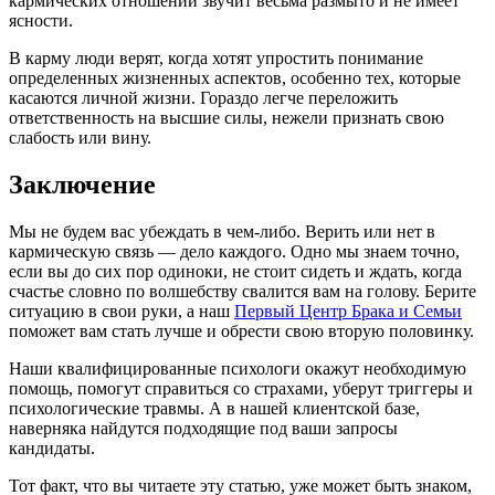
кармических отношений звучит весьма размыто и не имеет
ясности.
В карму люди верят, когда хотят упростить понимание
определенных жизненных аспектов, особенно тех, которые
касаются личной жизни. Гораздо легче переложить
ответственность на высшие силы, нежели признать свою
слабость или вину.
Заключение
Мы не будем вас убеждать в чем-либо. Верить или нет в
кармическую связь — дело каждого. Одно мы знаем точно,
если вы до сих пор одиноки, не стоит сидеть и ждать, когда
счастье словно по волшебству свалится вам на голову. Берите
ситуацию в свои руки, а наш
Первый Центр Брака и Семьи
поможет вам стать лучше и обрести свою вторую половинку.
Наши квалифицированные психологи окажут необходимую
помощь, помогут справиться со страхами, уберут триггеры и
психологические травмы. А в нашей клиентской базе,
наверняка найдутся подходящие под ваши запросы
кандидаты.
Тот факт, что вы читаете эту статью, уже может быть знаком,