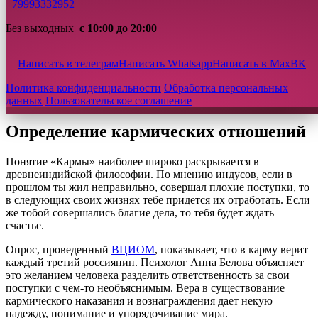
+79993332952
Ваши отношения выходят за рамки обычного? Вас
Без выходных
с 10:00 до 20:00
изматывают постоянные эмоциональные качели, но при этом
у вас с вашим партнером невероятная страсть? Сложная,
наполненная эмоциями связь между людьми иногда
Написать в телеграм
Написать Whatsapp
Написать в Max
ВК
называется кармической. Что же это такое и как распознать
Политика конфиденциальности
Обработка персональных
кармических партнеров? Попытаемся выяснить в данной
данных
Пользовательское соглашение
статье.
Определение кармических отношений
Понятие «Кармы» наиболее широко раскрывается в
древнеиндийской философии. По мнению индусов, если в
прошлом ты жил неправильно, совершал плохие поступки, то
в следующих своих жизнях тебе придется их отработать. Если
же тобой совершались благие дела, то тебя будет ждать
счастье.
Опрос, проведенный
ВЦИОМ
, показывает, что в карму верит
каждый третий россиянин. Психолог Анна Белова объясняет
это желанием человека разделить ответственность за свои
поступки с чем-то необъяснимым. Вера в существование
кармического наказания и вознаграждения дает некую
надежду, понимание и упорядочивание мира.