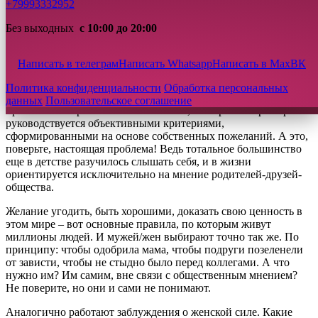
+79993332952
10-летний опыт работы Первого Центра Брака и Семьи
Без выходных
с 10:00 до 20:00
подтверждает эту аксиому. Мы точно знаем, что адекватное
восприятие себя и осознанные требования к кандидатам на
знакомство – уже половина успеха.
Написать в телеграм
Написать Whatsapp
Написать в Max
ВК
Казалось бы, что может быть проще? Найди того, с кем
Политика конфиденциальности
Обработка персональных
комфортно и приятно – это и есть подходящий человек! Но
данных
Пользовательское соглашение
простая схема работает только с теми, кто при выборе пары
руководствуется объективными критериями,
сформированными на основе собственных пожеланий. А это,
поверьте, настоящая проблема! Ведь тотальное большинство
еще в детстве разучилось слышать себя, и в жизни
ориентируется исключительно на мнение родителей-друзей-
общества.
Желание угодить, быть хорошими, доказать свою ценность в
этом мире – вот основные правила, по которым живут
миллионы людей. И мужей/жен выбирают точно так же. По
принципу: чтобы одобрила мама, чтобы подруги позеленели
от зависти, чтобы не стыдно было перед коллегами. А что
нужно им? Им самим, вне связи с общественным мнением?
Не поверите, но они и сами не понимают.
Аналогично работают заблуждения о женской силе. Какие