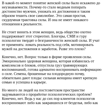
В какой-то момент понятие женской силы было искажено до
неузнаваемости. Почему-то стало модным попирать
достоинство мужчин, унижать их достижения и таким
образом тешить свое самолюбие. Это самая простая,
скудоумная трактовка силы. И она не имеет никакого
отношения к реальности.
Не стоит винить в этом женщин, ведь общество охотно
поддерживает этот стереотип. Блогеры, СМИ и гуру
психологии твердят о безграничности женской силы. И учат
ее применять: ломать реальность под себя, мотивировать
мужей на достижения и заработок. Разве это плохо?
Конечно, нет. Вопрос только в форме проявления силы.
Эмоционально здоровая женщина, которая избавилась от
комплексов и блоков, отпустила груз травмирующих
воспоминаний, готова адекватно воспринимать информацию
о силе. Семена, брошенные на плодородную почву,
обязательно дают плоды: сильная женщина имеет крепкую
семью и успешна в карьере.
Но много ли людей на постсоветском пространстве
задумываются о проработке психологических проблем?
Конечно, нет. Ведь у нас до сих пор клиентов психологов
воспринимают либо как зажравшихся от безделья, либо как