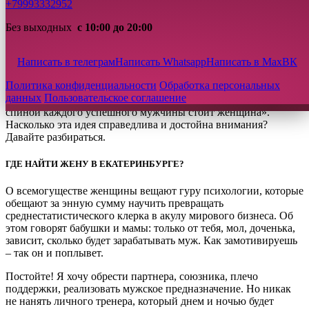
лучше договориться на берегу, чем мучиться в попытках
+79993332952
переделать партнера и навязать ему свои ценности.
Без выходных
с 10:00 до 20:00
И только женщины считают, что мужчину можно «лепить» до
бесконечности. Взять исходный материал: мягкий,
Написать в телеграм
Написать Whatsapp
Написать в Max
ВК
податливый, бесхребетный. Придать ему требуемый объем,
форму, фактуру. И наслаждаться семейной жизнью с
Политика конфиденциальности
Обработка персональных
собственноручно изготовленным мужчиной. Общество
данных
Пользовательское соглашение
активно поддерживает такую идею, утверждая, что «за
спиной каждого успешного мужчины стоит женщина».
Насколько эта идея справедлива и достойна внимания?
Давайте разбираться.
ГДЕ НАЙТИ ЖЕНУ В ЕКАТЕРИНБУРГЕ?
О всемогуществе женщины вещают гуру психологии, которые
обещают за энную сумму научить превращать
среднестатистического клерка в акулу мирового бизнеса. Об
этом говорят бабушки и мамы: только от тебя, мол, доченька,
зависит, сколько будет зарабатывать муж. Как замотивируешь
– так он и поплывет.
Постойте! Я хочу обрести партнера, союзника, плечо
поддержки, реализовать мужское предназначение. Но никак
не нанять личного тренера, который днем и ночью будет