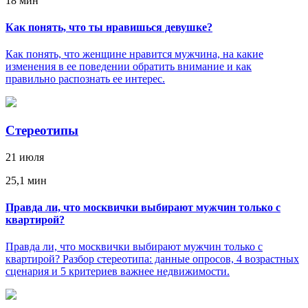
18 мин
Как понять, что ты нравишься девушке?
Как понять, что женщине нравится мужчина, на какие
изменения в ее поведении обратить внимание и как
правильно распознать ее интерес.
Стереотипы
21 июля
25,1 мин
Правда ли, что москвички выбирают мужчин только с
квартирой?
Правда ли, что москвички выбирают мужчин только с
квартирой? Разбор стереотипа: данные опросов, 4 возрастных
сценария и 5 критериев важнее недвижимости.