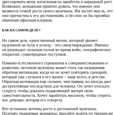
дрессировать меня, натаскивая на заработок и карьерный рост.
Возможно, женщинам приятно думать, что именно они
являются точкой роста своего мужчины. Им льстит мысль, что
они причастны к его достижениям, и без них он бы прозябал
обычным офисным клерком.
КАК НА САМОМ ДЕЛЕ?
На самом деле, единственный мотив, который движет
мужчиной на пути к успеху, - это самоутверждение. Именно
он руководит сильным полом во время войн, географических
открытий, сумасбродных поступков.
Помимо естественного стремления к совершенствованию и
развитию, мотивом мужчины может стать так называемая
обратная мотивация, когда он не хочет повторять сценарий,
который уже случался в его жизни – чаще всего, в детстве.
Обратная мотивация еще сильнее, чем прямая, но иногда дает
деструктивные последствия для человека. Он хочет отискать
супругу, чтобы доказать подавляющей матери свою
самостоятельность. Хочет заработать миллион, чтобы утереть
нос девушке, которая его отвергла.
Вот истинные мотивы роста и достижений мужчины.
Поэтому, уважаемые женщины, бросайте ходить по тренингам