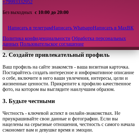
+79993332952
Первый шаг к успешному знакомству в интернете - это выбор
Без выходных
с 10:00 до 20:00
подходящей платформы. Сегодня существует множество
приложений и сайтов знакомств, каждый из которых
ориентирован на разные цели. Некоторые из них
Написать в телеграм
Написать Whatsapp
Написать в Max
ВК
ориентированы на краткосрочные свидания, а другие
предлагают серьезные отношения. Поэтому важно выбрать
Политика конфиденциальности
Обработка персональных
платформу, которая соответствует вашим намерениям.
данных
Пользовательское соглашение
2. Создайте привлекательный профиль
Ваш профиль на сайте знакомств - ваша визитная карточка.
Постарайтесь создать интересное и информативное описание
о себе, включите в него ваши увлечения, интересы, цели и
жизненные ценности. Прикрепите к профилю качественное
фото, на котором вы выглядите наилучшим образом.
3. Будьте честными
Честность - ключевой аспект в онлайн-знакомствах. Не
приукрашивайте свои данные и фотографии. Если вы
нацелены на серьезные отношения, честность с самого начала
сэкономит вам и девушке время и эмоции.