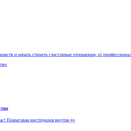
накомств и начать строить счастливые отношения, от профессиона
ство
час! Пошаговая инструкция внутри 👀