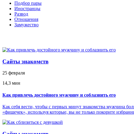
Подбор пары
Иностранцы
Развод
Отношения
Замужество
Сайты знакомств
25 февраля
14,3 мин
Как привлечь достойного мужчину и соблазнить его
Как себя вести, чтобы с первых минут знакомства мужчина бол
«фишечек», используя которые, вы не только покорите избранни
Сайты знакомств