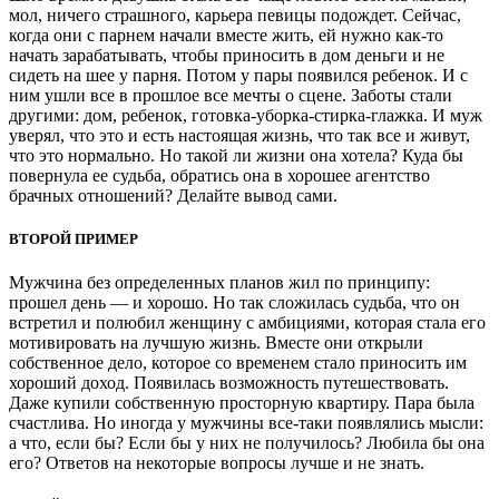
мол, ничего страшного, карьера певицы подождет. Сейчас,
когда они с парнем начали вместе жить, ей нужно как-то
начать зарабатывать, чтобы приносить в дом деньги и не
сидеть на шее у парня. Потом у пары появился ребенок. И с
ним ушли все в прошлое все мечты о сцене. Заботы стали
другими: дом, ребенок, готовка-уборка-стирка-глажка. И муж
уверял, что это и есть настоящая жизнь, что так все и живут,
что это нормально. Но такой ли жизни она хотела? Куда бы
повернула ее судьба, обратись она в хорошее агентство
брачных отношений? Делайте вывод сами.
ВТОРОЙ ПРИМЕР
Мужчина без определенных планов жил по принципу:
прошел день — и хорошо. Но так сложилась судьба, что он
встретил и полюбил женщину с амбициями, которая стала его
мотивировать на лучшую жизнь. Вместе они открыли
собственное дело, которое со временем стало приносить им
хороший доход. Появилась возможность путешествовать.
Даже купили собственную просторную квартиру. Пара была
счастлива. Но иногда у мужчины все-таки появлялись мысли:
а что, если бы? Если бы у них не получилось? Любила бы она
его? Ответов на некоторые вопросы лучше и не знать.