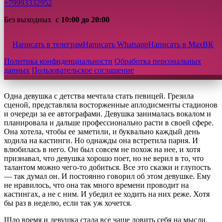
+79993332952
Хорошие брачные агентства должны максимально
ответственно подойти к выполняемым задачам. Нам доверяют
Без выходных
с 10:00 до 20:00
самое ценное в жизни, основу счастливой жизни — личные
отношения. До сих пор сомневаетесь? Тогда позвольте
перейти к примерам из нашей практики. Глядя на них, вы
Написать в телеграм
Написать Whatsapp
Написать в Max
ВК
убедитесь в том, что выбор партнера — это одна из
серьезнейших в жизни задач.
Политика конфиденциальности
Обработка персональных
данных
Пользовательское соглашение
ПЕРВЫЙ ПРИМЕР
Одна девушка с детства мечтала стать певицей. Грезила
сценой, представляла восторженные аплодисменты стадионов
и очереди за ее автографами. Девушка занималась вокалом и
планировала и дальше профессионально расти в своей сфере.
Она хотела, чтобы ее заметили, и буквально каждый день
ходила на кастинги. Но однажды она встретила парня. И
влюбилась в него. Он был совсем не похож на нее, и хотя
признавал, что девушка хорошо поет, но не верил в то, что
талантом можно чего-то добиться. Все это сказки и глупость
— так думал он. И постоянно говорил об этом девушке. Ему
не нравилось, что она так много времени проводит на
кастингах, а не с ним. И убедил ее ходить на них реже. Хотя
бы раз в неделю, если так уж хочется.
Шло время и девушка стала все чаще ловить себя на мысли,