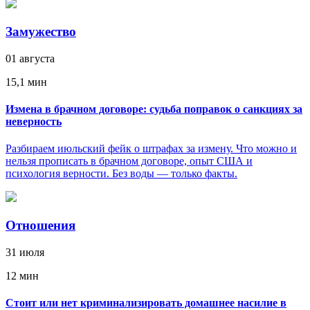
Замужество
01 августа
15,1 мин
Измена в брачном договоре: судьба поправок о санкциях за
неверность
Разбираем июльский фейк о штрафах за измену. Что можно и
нельзя прописать в брачном договоре, опыт США и
психология верности. Без воды — только факты.
Отношения
31 июля
12 мин
Стоит или нет криминализировать домашнее насилие в